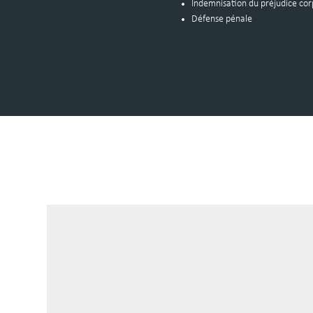
Indemnisation du préjudice cor
Défense pénale