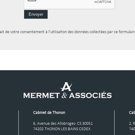
it de votre consentement à l'utilisation des données collectées par ce formulaire
Cabinet de Thonon
Cab
6, Avenue des Allobroges - CS 30051
2, 
74202 THONON LES BAINS CEDEX
74