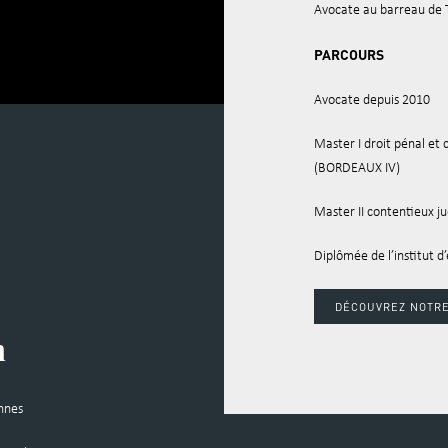
Avocate au barreau de 
PARCOURS
Avocate depuis 2010
Master I droit pénal et c
(BORDEAUX IV)
Master II contentieux j
Diplômée de l’institut d
DÉCOUVREZ NOTRE
n
onnes