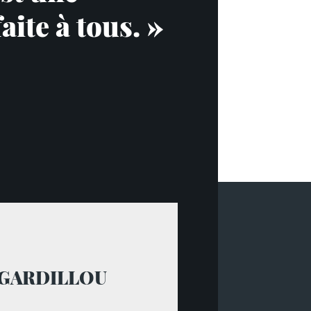
ite à tous. »
e GARDILLOU