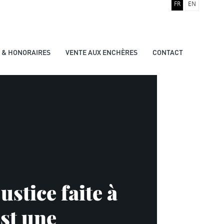
FR
EN
S & HONORAIRES
VENTE AUX ENCHÈRES
CONTACT
ustice faite à
est une