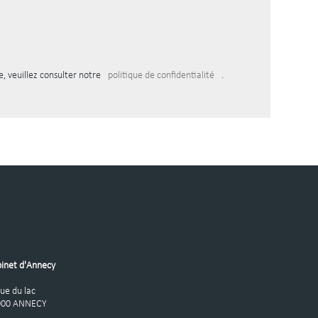
, veuillez consulter notre
politique de confidentialité
.
inet d'Annecy
Rue du lac
000 ANNECY